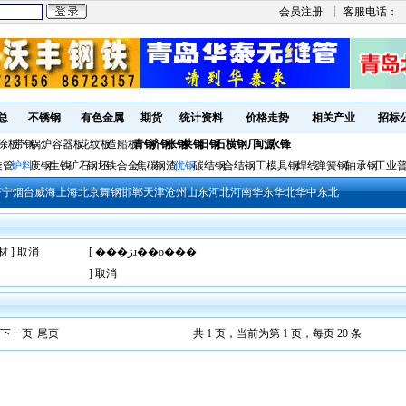
会员注册
┊ 客服电话：
总
不锈钢
有色金属
期货
统计资料
价格走势
相关产业
招标
涂板
带钢
锅炉容器板
花纹板
造船板
青钢
济钢
张钢
莱钢
日钢
石横钢厂
闽源
永锋
旋管
炉料
废钢
生铁
矿石
钢坯
铁合金
焦碳
钢渣
优钢
碳结钢
合结钢
工模具钢
焊线
弹簧钢
轴承钢
工业
济宁
烟台
威海
上海
北京
舞钢
邯郸
天津
沧州
山东
河北
河南
华东
华北
华中
东北
材 ]
取消
[ ���زɹ��ο���
]
取消
下一页
尾页
共 1 页，当前为第 1 页，每页 20 条