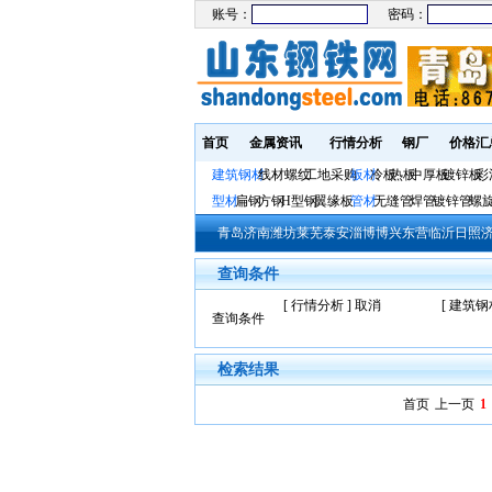
账号：
密码：
首页
金属资讯
行情分析
钢厂
价格汇
建筑钢材
线材螺纹
工地采购
板材
冷板
热板
中厚板
镀锌板
彩
型材
扁钢
方钢
H型钢
翼缘板
管材
无缝管
焊管
镀锌管
螺
青岛
济南
潍坊
莱芜
泰安
淄博
博兴
东营
临沂
日照
查询条件
[ 行情分析 ]
取消
[ 建筑钢
查询条件
检索结果
首页
上一页
1