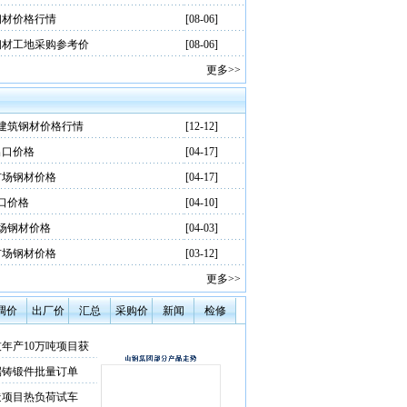
钢材价格行情
[08-06]
钢材工地采购参考价
[08-06]
更多>>
场建筑钢材价格行情
[12-12]
出口价格
[04-17]
市场钢材价格
[04-17]
口价格
[04-10]
市场钢材价格
[04-03]
市场钢材价格
[03-12]
更多>>
调价
出厂价
汇总
采购价
新闻
检修
年产10万吨项目获
端铸锻件批量订单
改造项目热负荷试车