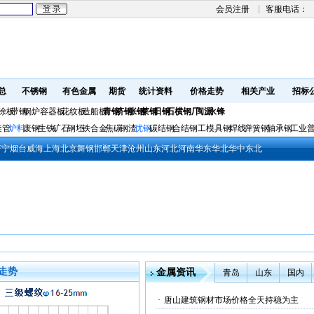
会员注册
┊ 客服电话：
总
不锈钢
有色金属
期货
统计资料
价格走势
相关产业
招标
涂板
带钢
锅炉容器板
花纹板
造船板
青钢
济钢
张钢
莱钢
日钢
石横钢厂
闽源
永锋
旋管
炉料
废钢
生铁
矿石
钢坯
铁合金
焦碳
钢渣
优钢
碳结钢
合结钢
工模具钢
焊线
弹簧钢
轴承钢
工业
济宁
烟台
威海
上海
北京
舞钢
邯郸
天津
沧州
山东
河北
河南
华东
华北
华中
东北
走势
金属资讯
青岛
山东
国内
·
唐山建筑钢材市场价格全天持稳为主