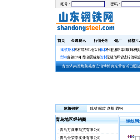
账号：
密码：
首页
金属资讯
行情分析
钢厂
价格汇
建筑钢材
线材螺纹
工地采购
板材
冷板
热板
中厚板
镀锌板
彩
型材
扁钢
方钢
H型钢
翼缘板
管材
无缝管
焊管
镀锌管
螺
青岛
济南
潍坊
莱芜
泰安
淄博
博兴
东营
临沂
日照
建筑钢材
线材
螺纹
盘螺
圆钢
青岛地区经销商
螺纹钢
·
青岛万鑫丰商贸有限公司
·
青岛金荣泰实业有限公司