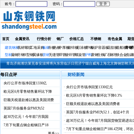
账号：
密码：
首页
金属资讯
行情分析
钢厂
价格汇总
不锈钢
有色金属
期
建筑钢材
线材螺纹
工地采购
板材
冷板
热板
中厚板
镀锌板
彩涂板
带钢
锅炉容器板
花纹板
造船板
青钢
济
型材
扁钢
方钢
H型钢
翼缘板
管材
无缝管
焊管
镀锌管
螺旋管
炉料
废钢
生铁
矿石
钢坯
铁合金
焦碳
青岛
济南
潍坊
莱芜
泰安
淄博
博兴
东营
临沂
日照
济宁
烟台
威海
上海
北京
舞钢
邯郸
天
每日点评
财经新闻
·
央行公开市场净回笼1330亿
·
央行公开市场净回笼1330亿元
·
欧元区6月零售销售量环比下降
·
欧元区6月零售销售量环比下降0.3%
·
巨额关税退款难以惠及美国消费
·
巨额关税退款难以惠及美国消费者
·
英国7月份服务业PMI为52
·
英国7月份服务业PMI为52.1，创近4个月
·
超30万亿元！今年前7月我国
·
超30万亿元！今年前7月我国货物贸易进出
·
7月下旬重点钢企粗钢日产18
·
7月下旬重点钢企粗钢日产186.4万吨，环比
更多>>