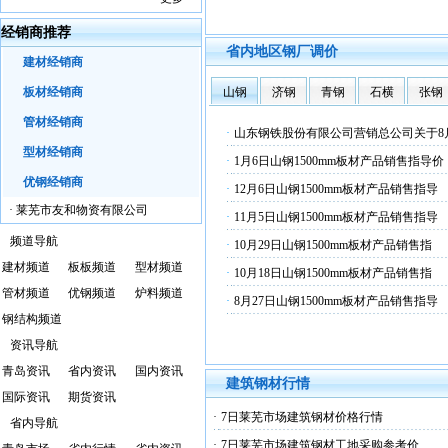
经销商推荐
省内地区钢厂调价
建材经销商
板材经销商
山钢
济钢
青钢
石横
张钢
管材经销商
·
山东钢铁股份有限公司营销总公司关于8
型材经销商
·
1月6日山钢1500mm板材产品销售指导价
优钢经销商
·
12月6日山钢1500mm板材产品销售指导
·
莱芜市友和物资有限公司
·
11月5日山钢1500mm板材产品销售指导
频道导航
·
10月29日山钢1500mm板材产品销售指
建材频道
板板频道
型材频道
·
10月18日山钢1500mm板材产品销售指
管材频道
优钢频道
炉料频道
·
8月27日山钢1500mm板材产品销售指导
钢结构频道
资讯导航
青岛资讯
省内资讯
国内资讯
建筑钢材行情
国际资讯
期货资讯
·
7日莱芜市场建筑钢材价格行情
省内导航
·
7日莱芜市场建筑钢材工地采购参考价