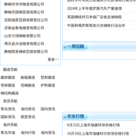
·
墨西哥对乌克兰硅锰铁作出反倾销日落合
·
舞钢市华洋物资有限公司
·
2024年上半年俄罗斯汽车产量激增
·
舞钢市国钢贸易有限公司
·
美国继续对日本锡厂征收反倾销税
·
安阳瑞星贸易有限责任公司
·
中国和俄罗斯将加大在钢铁行业合作
·
济南金鲁电物资有限公司
·
山东力强钢板有限公司
·
博兴县兴业物资有限公司
一周回顾
·
舞钢荣发钢铁贸易有限公司
更多>>
频道导航
建材频道
板板频道
型材频道
管材频道
优钢频道
炉料频道
钢结构频道
资讯导航
青岛资讯
省内资讯
国内资讯
华东行情
国际资讯
期货资讯
省内导航
·
6月25日上海市场镀锌管价格行情
青岛市场
省内行情
省内资讯
·
10月10日上海市场镀锌方矩管价格行情