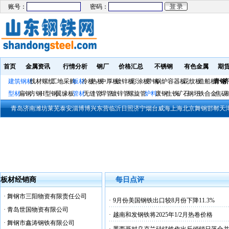
账号：
密码：
首页
金属资讯
行情分析
钢厂
价格汇总
不锈钢
有色金属
期
建筑钢材
线材螺纹
工地采购
板材
冷板
热板
中厚板
镀锌板
彩涂板
带钢
锅炉容器板
花纹板
造船板
青钢
济
型材
扁钢
方钢
H型钢
翼缘板
管材
无缝管
焊管
镀锌管
螺旋管
炉料
废钢
生铁
矿石
钢坯
铁合金
焦碳
青岛
济南
潍坊
莱芜
泰安
淄博
博兴
东营
临沂
日照
济宁
烟台
威海
上海
北京
舞钢
邯郸
天
板材经销商
每日点评
·
舞钢市三阳物资有限责任公司
·
9月份美国钢铁出口较8月份下降11.3%
·
青岛世国物资有限公司
·
越南和发钢铁将2025年1/2月热卷价格
·
舞钢市鑫涛钢铁有限公司