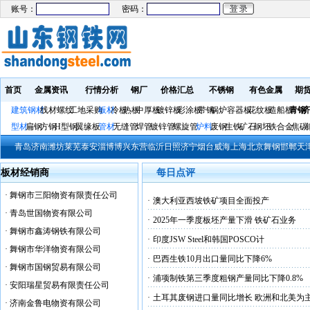
账号：
密码：
首页
金属资讯
行情分析
钢厂
价格汇总
不锈钢
有色金属
期
建筑钢材
线材螺纹
工地采购
板材
冷板
热板
中厚板
镀锌板
彩涂板
带钢
锅炉容器板
花纹板
造船板
青钢
济
型材
扁钢
方钢
H型钢
翼缘板
管材
无缝管
焊管
镀锌管
螺旋管
炉料
废钢
生铁
矿石
钢坯
铁合金
焦碳
青岛
济南
潍坊
莱芜
泰安
淄博
博兴
东营
临沂
日照
济宁
烟台
威海
上海
北京
舞钢
邯郸
天
板材经销商
每日点评
·
舞钢市三阳物资有限责任公司
·
澳大利亚西坡铁矿项目全面投产
·
青岛世国物资有限公司
·
2025年一季度板坯产量下滑 铁矿石业务
·
舞钢市鑫涛钢铁有限公司
·
印度JSW Steel和韩国POSCO计
·
舞钢市华洋物资有限公司
·
巴西生铁10月出口量同比下降6%
·
舞钢市国钢贸易有限公司
·
浦项制铁第三季度粗钢产量同比下降0.8%
·
安阳瑞星贸易有限责任公司
·
土耳其废钢进口量同比增长 欧洲和北美为
·
济南金鲁电物资有限公司