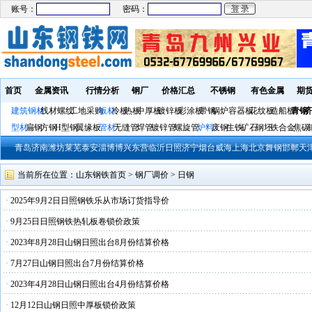
账号：
密码：
首页
金属资讯
行情分析
钢厂
价格汇总
不锈钢
有色金属
期
建筑钢材
线材螺纹
工地采购
板材
冷板
热板
中厚板
镀锌板
彩涂板
带钢
锅炉容器板
花纹板
造船板
青钢
济
型材
扁钢
方钢
H型钢
翼缘板
管材
无缝管
焊管
镀锌管
螺旋管
炉料
废钢
生铁
矿石
钢坯
铁合金
焦碳
青岛
济南
潍坊
莱芜
泰安
淄博
博兴
东营
临沂
日照
济宁
烟台
威海
上海
北京
舞钢
邯郸
天
当前所在位置：
山东钢铁首页
>
钢厂调价
>
日钢
·
2025年9月2日日照钢铁乐从市场订货指导价
·
9月25日日照钢铁热轧板卷锁价政策
·
2023年8月28日山钢日照出台8月份结算价格
·
7月27日山钢日照出台7月份结算价格
·
2023年4月28日山钢日照出台4月份结算价格
·
12月12日山钢日照中厚板锁价政策